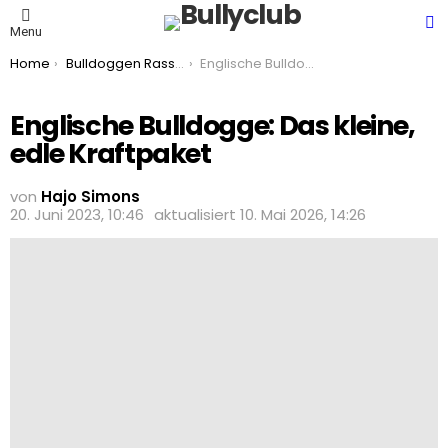
S
Menu
You are here:
Home
Bulldoggen Rassen
Englische Bulldogge: Das kleine, edle Kraftpaket
Englische Bulldogge: Das kleine,
edle Kraftpaket
von
Hajo Simons
20. Juni 2023, 10:46
aktualisiert
10. Mai 2026, 14:26