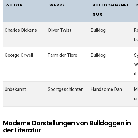
AUTOR
WERKE
BULLDOGGENFI
GUR
Charles Dickens
Oliver Twist
Bulldog
R
Lo
George Orwell
Farm der Tiere
Bulldog
S
W
it
Unbekannt
Sportgeschichten
Handsome Dan
M
un
Moderne Darstellungen von Bulldoggen in
der Literatur