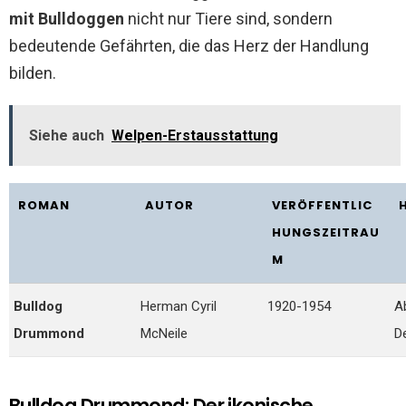
mit Bulldoggen
nicht nur Tiere sind, sondern
bedeutende Gefährten, die das Herz der Handlung
bilden.
Siehe auch
Welpen-Erstausstattung
ROMAN
AUTOR
VERÖFFENTLIC
HUNGSZEITRAU
M
Bulldog
Herman Cyril
1920-1954
A
Drummond
McNeile
De
Bulldog Drummond: Der ikonische