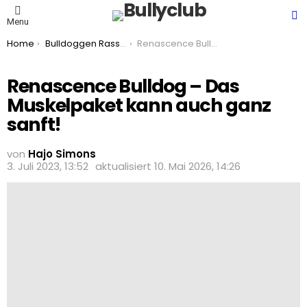
S
Menu
You are here:
Home
Bulldoggen Rassen
Renascence Bulldog – Das Muskelpaket kann auch ganz sanft!
Renascence Bulldog – Das
Muskelpaket kann auch ganz
sanft!
von
Hajo Simons
3. Juli 2023, 13:52
aktualisiert
10. Mai 2026, 14:26