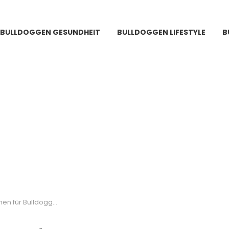
BULLDOGGEN GESUNDHEIT
BULLDOGGEN LIFESTYLE
B
 Bulldoggen Weibchen