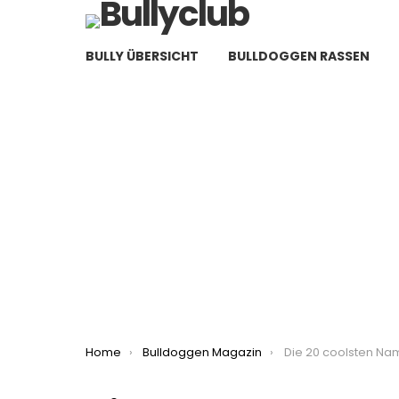
BULLY ÜBERSICHT
BULLDOGGEN RASSEN
You are here:
Home
Bulldoggen Magazin
Die 20 coolsten Namen für